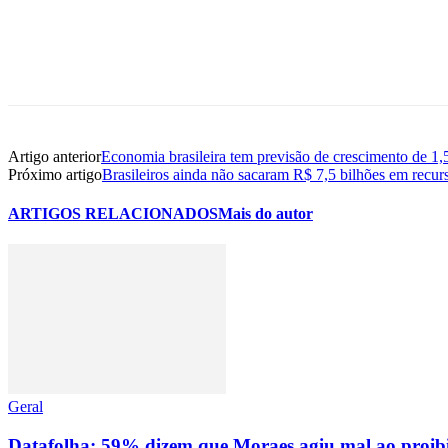
Artigo anterior
Economia brasileira tem previsão de crescimento de 
Próximo artigo
Brasileiros ainda não sacaram R$ 7,5 bilhões em recur
ARTIGOS RELACIONADOS
Mais do autor
Geral
Datafolha: 59% dizem que Moraes agiu mal ao proibir