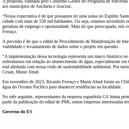
A proposta, validada pelo Conselho Gestor do Programa de Parcerias d
aos municípios de Anchieta e Aracruz.
“Nossa expectativa é de que possamos ter uma usina no Espírito Sant
cidade com mais de 550 mil habitantes. Ou seja, estamos investindo e
geradora de emprego e oportunidade. Mais do que preocupado, nós est
Ferraço.
A previsão é de que o edital de Procedimento de Manifestação de Int
viabilidade e levantamento de dados sobre o projeto em questão.
“A implementação dessa tecnologia representa um marco histórico no
enfrentamos em relação ao abastecimento de água, especialmente em t
está alinhada com nossa visão de sustentabilidade ambiental. Por mei
Cesan, Munir Abud.
Em novembro de 2023, Ricardo Ferraço e Munir Abud foram ao Chile c
água do Oceano Pacífico para abastecer residências na localidade.
No mês seguinte, representantes da empresa espanhola GS Inima proto
partir da publicação do edital de PMI, outras empresas interessadas te
Governo do ES