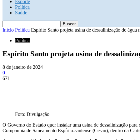
Esporte
Política
Saúde
Início
Política
Espírito Santo projeta usina de dessalinização de água n
Política
Espírito Santo projeta usina de dessaliniza
8 de janeiro de 2024
0
671
Foto: Divulgação
O Governo do Estado quer instalar uma usina de dessalinização para 
Companhia de Saneamento Espírito-santense (Cesan), dentro da Cartei