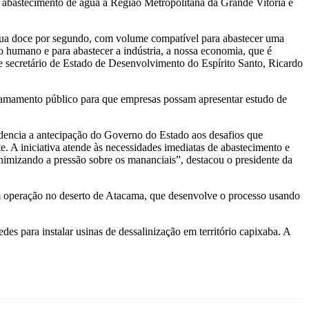
e abastecimento de água à Região Metropolitana da Grande Vitória e
água doce por segundo, com volume compatível para abastecer uma
o humano e para abastecer a indústria, a nossa economia, que é
e secretário de Estado de Desenvolvimento do Espírito Santo, Ricardo
chamamento público para que empresas possam apresentar estudo de
dencia a antecipação do Governo do Estado aos desafios que
 A iniciativa atende às necessidades imediatas de abastecimento e
nimizando a pressão sobre os mananciais”, destacou o presidente da
m operação no deserto de Atacama, que desenvolve o processo usando
 para instalar usinas de dessalinização em território capixaba. A