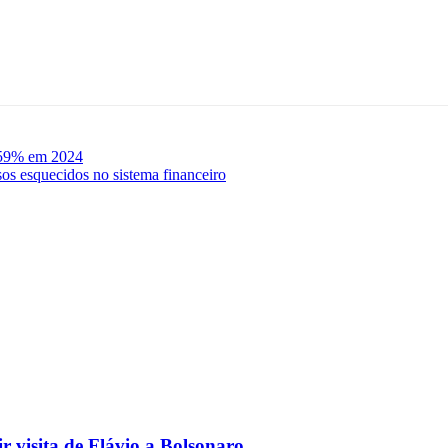
1,59% em 2024
sos esquecidos no sistema financeiro
 visita de Flávio a Bolsonaro