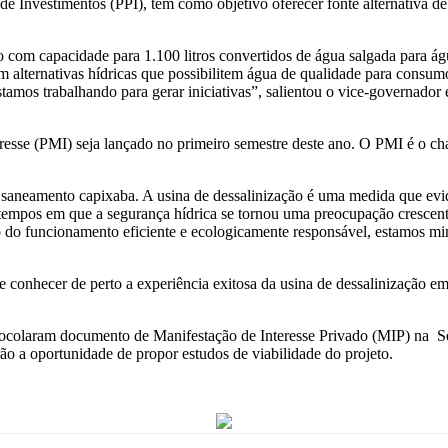
e Investimentos (PPI), tem como objetivo oferecer fonte alternativa d
o com capacidade para 1.100 litros convertidos de água salgada para 
m alternativas hídricas que possibilitem água de qualidade para consum
amos trabalhando para gerar iniciativas”, salientou o vice-governador 
eresse (PMI) seja lançado no primeiro semestre deste ano. O PMI é o 
 saneamento capixaba. A usina de dessalinização é uma medida que evi
empos em que a segurança hídrica se tornou uma preocupação crescente.
o do funcionamento eficiente e ecologicamente responsável, estamos mi
onhecer de perto a experiência exitosa da usina de dessalinização e
colaram documento de Manifestação de Interesse Privado (MIP) na Sedes
rão a oportunidade de propor estudos de viabilidade do projeto.