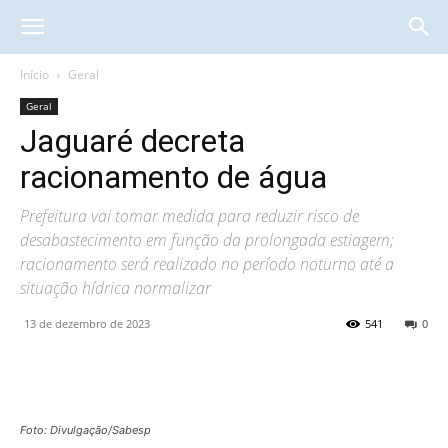
Início
Geral
Geral
Jaguaré decreta
racionamento de água
Prefeitura vai tomar medida para reduzir risco de
desabastecimento em função da prolongada estiagem;
racionamento será realizado no período noturno até a
situação hídrica normalizar
13 de dezembro de 2023
541
0
Foto: Divulgação/Sabesp