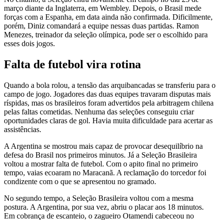
março diante da Inglaterra, em Wembley. Depois, o Brasil mede
forças com a Espanha, em data ainda não confirmada. Dificilmente,
porém, Diniz comandará a equipe nessas duas partidas. Ramon
Menezes, treinador da seleção olímpica, pode ser o escolhido para
esses dois jogos.
Falta de futebol vira rotina
Quando a bola rolou, a tensão das arquibancadas se transferiu para o
campo de jogo. Jogadores das duas equipes travaram disputas mais
ríspidas, mas os brasileiros foram advertidos pela arbitragem chilena
pelas faltas cometidas. Nenhuma das seleções conseguiu criar
oportunidades claras de gol. Havia muita dificuldade para acertar as
assistências.
A Argentina se mostrou mais capaz de provocar desequilíbrio na
defesa do Brasil nos primeiros minutos. Já a Seleção Brasileira
voltou a mostrar falta de futebol. Com o apito final no primeiro
tempo, vaias ecoaram no Maracanã. A reclamação do torcedor foi
condizente com o que se apresentou no gramado.
No segundo tempo, a Seleção Brasileira voltou com a mesma
postura. A Argentina, por sua vez, abriu o placar aos 18 minutos.
Em cobrança de escanteio, o zagueiro Otamendi cabeceou no