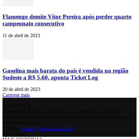
Flamengo demite Vítor Pereira após perder quarto
campeonato consecutivo
11 de abril de 2023
Gasolina mais barata do país é vendida na região
Sudeste a R$ 5,60, aponta Ticket Log
20 de abril de 2023
Carregar mais
SOBRE NÓS
O Portal ES Notícias é uma fonte de informações atualizadas e
imparciais sobre os acontecimentos do Estado do Espírito Santo e
também do Brasil.
Contato:
contato@esnoticias.com.br
SIGA-NOS