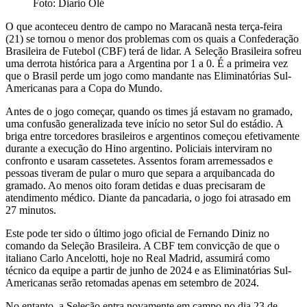
Foto: Diario Olé
O que aconteceu dentro de campo no Maracanã nesta terça-feira
(21) se tornou o menor dos problemas com os quais a Confederação
Brasileira de Futebol (CBF) terá de lidar. A Seleção Brasileira sofreu
uma derrota histórica para a Argentina por 1 a 0. É a primeira vez
que o Brasil perde um jogo como mandante nas Eliminatórias Sul-
Americanas para a Copa do Mundo.
Antes de o jogo começar, quando os times já estavam no gramado,
uma confusão generalizada teve início no setor Sul do estádio. A
briga entre torcedores brasileiros e argentinos começou efetivamente
durante a execução do Hino argentino. Policiais interviram no
confronto e usaram cassetetes. Assentos foram arremessados e
pessoas tiveram de pular o muro que separa a arquibancada do
gramado. Ao menos oito foram detidas e duas precisaram de
atendimento médico. Diante da pancadaria, o jogo foi atrasado em
27 minutos.
Este pode ter sido o último jogo oficial de Fernando Diniz no
comando da Seleção Brasileira. A CBF tem convicção de que o
italiano Carlo Ancelotti, hoje no Real Madrid, assumirá como
técnico da equipe a partir de junho de 2024 e as Eliminatórias Sul-
Americanas serão retomadas apenas em setembro de 2024.
No entanto, a Seleção entra novamente em campo no dia 23 de