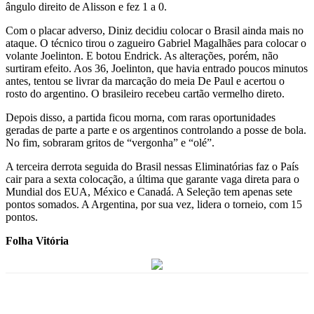
ângulo direito de Alisson e fez 1 a 0.
Com o placar adverso, Diniz decidiu colocar o Brasil ainda mais no
ataque. O técnico tirou o zagueiro Gabriel Magalhães para colocar o
volante Joelinton. E botou Endrick. As alterações, porém, não
surtiram efeito. Aos 36, Joelinton, que havia entrado poucos minutos
antes, tentou se livrar da marcação do meia De Paul e acertou o
rosto do argentino. O brasileiro recebeu cartão vermelho direto.
Depois disso, a partida ficou morna, com raras oportunidades
geradas de parte a parte e os argentinos controlando a posse de bola.
No fim, sobraram gritos de “vergonha” e “olé”.
A terceira derrota seguida do Brasil nessas Eliminatórias faz o País
cair para a sexta colocação, a última que garante vaga direta para o
Mundial dos EUA, México e Canadá. A Seleção tem apenas sete
pontos somados. A Argentina, por sua vez, lidera o torneio, com 15
pontos.
Folha Vitória