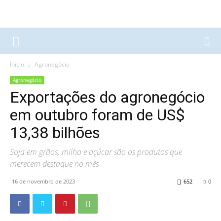
Início
Agronegócio
Agronegócio
Exportações do agronegócio
em outubro foram de US$
13,38 bilhões
Soja em grãos, milho e açúcar são os produtos que
merecem destaque no mês
16 de novembro de 2023
652
0