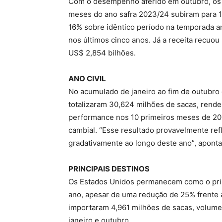
Com o desempenho aferido em outubro, os
meses do ano safra 2023/24 subiram para 
16% sobre idêntico período na temporada a
nos últimos cinco anos. Já a receita recuo
US$ 2,854 bilhões.
ANO CIVIL
No acumulado de janeiro ao fim de outubro 
totalizaram 30,624 milhões de sacas, rende
performance nos 10 primeiros meses de 20
cambial. “Esse resultado provavelmente re
gradativamente ao longo deste ano”, aponta
PRINCIPAIS DESTINOS
Os Estados Unidos permanecem como o princ
ano, apesar de uma redução de 25% frente
importaram 4,961 milhões de sacas, volume
janeiro e outubro.