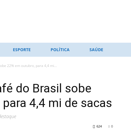
ESPORTE
POLÍTICA
SAÚDE
sobe 22% em outubro, para 4,4 mi...
fé do Brasil sobe
para 4,4 mi de sacas
destaque
624
0