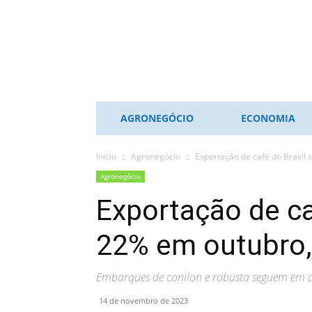
ES
NOTÍCIAS
AGRONEGÓCIO
ECONOMIA
Início
Agronegócio
Exportação de café do Brasil 
Agronegócio
Exportação de ca
22% em outubro, 
Embarques de conilon e robusta seguem em 
14 de novembro de 2023