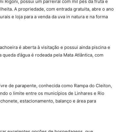
i Rigoni, possui um parreiral com mil pés da fruta e
colheita. A propriedade, com entrada gratuita, abre o ano
rais e loja para a venda da uva in natura e na forma
achoeira é aberta à visitação e possui ainda piscina e
a queda d’água é rodeada pela Mata Atlântica, com
livre de parapente, conhecida como Rampa do Cleiton,
o o limite entre os municípios de Linhares e Rio
nchonete, estacionamento, balanço e área para
ntrar excelentes opções de hospedagens, que