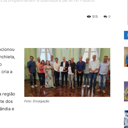
es acompanharam a assinatura da lei no Palácio
513
0
ncionou
nchieta,
o
cria a
a região
rte dos
Foto: Divulgação
ândia e