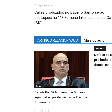
Artigo anterior
Cafés produzidos no Espírito Santo serão
destaques na 11ª Semana Internacional do Ca
(SIC)
ARTIGOS RELACIONADOS
Mais do autor
Política
Defesa de B
proibição d
domiciliar
Geral
Datafolha: 59% dizem que Moraes
agiu mal ao proibir visita de Flávio a
Bolsonaro