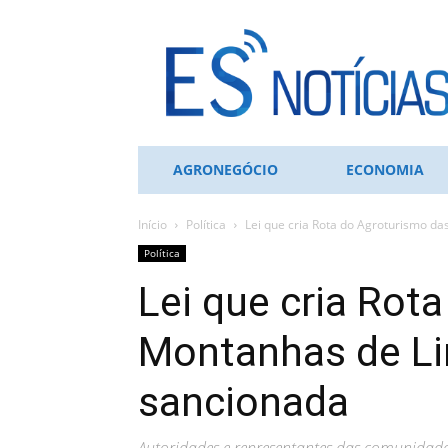
ES
NOTÍCIAS
AGRONEGÓCIO
ECONOMIA
Início
Política
Lei que cria Rota do Agroturismo da
Política
Lei que cria Rot
Montanhas de Li
sancionada