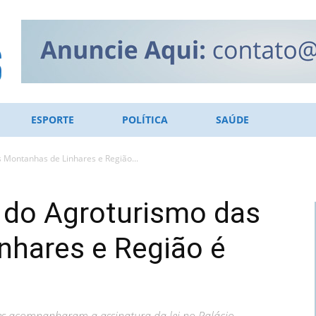
ESPORTE
POLÍTICA
SAÚDE
s Montanhas de Linhares e Região...
a do Agroturismo das
nhares e Região é