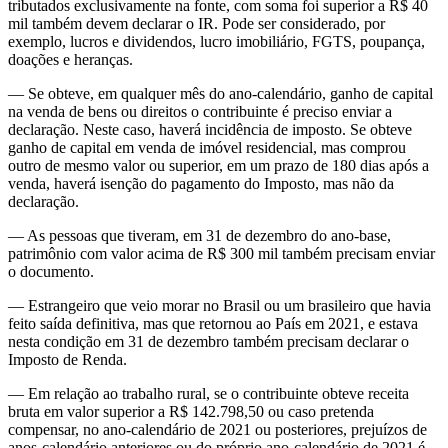
tributados exclusivamente na fonte, com soma foi superior a R$ 40
mil também devem declarar o IR. Pode ser considerado, por
exemplo, lucros e dividendos, lucro imobiliário, FGTS, poupança,
doações e heranças.
— Se obteve, em qualquer mês do ano-calendário, ganho de capital
na venda de bens ou direitos o contribuinte é preciso enviar a
declaração. Neste caso, haverá incidência de imposto. Se obteve
ganho de capital em venda de imóvel residencial, mas comprou
outro de mesmo valor ou superior, em um prazo de 180 dias após a
venda, haverá isenção do pagamento do Imposto, mas não da
declaração.
— As pessoas que tiveram, em 31 de dezembro do ano-base,
patrimônio com valor acima de R$ 300 mil também precisam enviar
o documento.
— Estrangeiro que veio morar no Brasil ou um brasileiro que havia
feito saída definitiva, mas que retornou ao País em 2021, e estava
nesta condição em 31 de dezembro também precisam declarar o
Imposto de Renda.
— Em relação ao trabalho rural, se o contribuinte obteve receita
bruta em valor superior a R$ 142.798,50 ou caso pretenda
compensar, no ano-calendário de 2021 ou posteriores, prejuízos de
anos-calendário anteriores ou do próprio ano-calendário de 2021 é