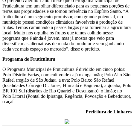
O prefeito Guerino Zanon disse que o Programa Municipal de
Fruticultura tem um olhar diferenciado para as pequenas porções de
terras nas propriedades e se tornou referência no Espírito Santo. “A
fruticultura é um segmento promissor, com grande potencial, e o
município possui condições climáticas favoráveis à produção de
frutas. Temos caminhado a passos largos para fomentar a agricultura
local. Muito nos orgulha os frutos que temos colhido nesse
programa que é ainda é jovem, mas já mostra que veio para
diversificar as alternativas de renda do produtor e vem ganhando
cada vez mais espaço no mercado”, disse o prefeito.
Programa de Fruticultura
O Programa Municipal de Fruticultura é dividido em cinco polos:
Polo Distrito Farias, com cultivo de cajá manga anão; Polo Alto São
Rafael (região de São Judas), a uva; Polo Baixo São Rafael
(localidades Córrego Dr. Jones, Humaitá e Bagueira), a goiaba; Polo
BR 101 Sul (distritos de Rio Quartel e Desengano), o limão; no
Polo Litoral (Pontal do Ipiranga, Regência, Povoação e Bebedouro),
o açaí.
Prefeitura de Linhares