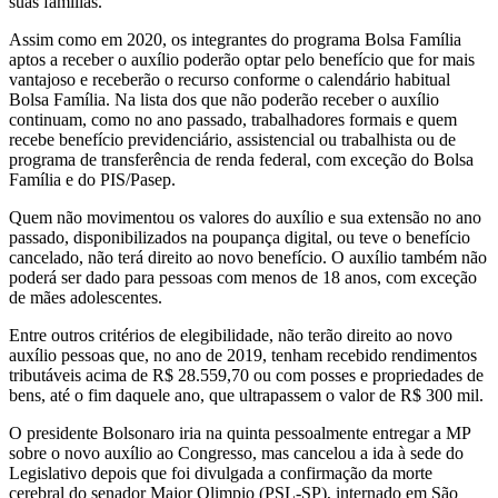
suas famílias.
Assim como em 2020, os integrantes do programa Bolsa Família
aptos a receber o auxílio poderão optar pelo benefício que for mais
vantajoso e receberão o recurso conforme o calendário habitual
Bolsa Família. Na lista dos que não poderão receber o auxílio
continuam, como no ano passado, trabalhadores formais e quem
recebe benefício previdenciário, assistencial ou trabalhista ou de
programa de transferência de renda federal, com exceção do Bolsa
Família e do PIS/Pasep.
Quem não movimentou os valores do auxílio e sua extensão no ano
passado, disponibilizados na poupança digital, ou teve o benefício
cancelado, não terá direito ao novo benefício. O auxílio também não
poderá ser dado para pessoas com menos de 18 anos, com exceção
de mães adolescentes.
Entre outros critérios de elegibilidade, não terão direito ao novo
auxílio pessoas que, no ano de 2019, tenham recebido rendimentos
tributáveis acima de R$ 28.559,70 ou com posses e propriedades de
bens, até o fim daquele ano, que ultrapassem o valor de R$ 300 mil.
O presidente Bolsonaro iria na quinta pessoalmente entregar a MP
sobre o novo auxílio ao Congresso, mas cancelou a ida à sede do
Legislativo depois que foi divulgada a confirmação da morte
cerebral do senador Major Olimpio (PSL-SP), internado em São