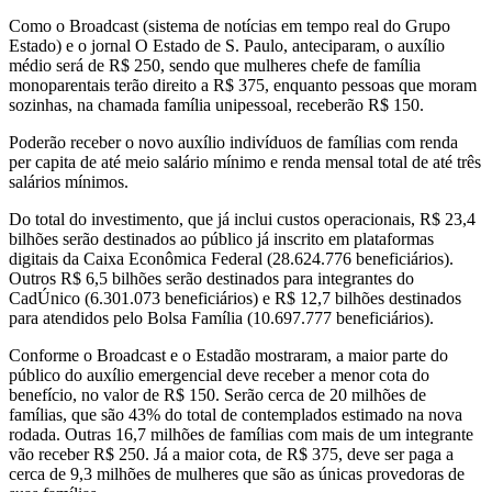
Como o Broadcast (sistema de notícias em tempo real do Grupo
Estado) e o jornal O Estado de S. Paulo, anteciparam, o auxílio
médio será de R$ 250, sendo que mulheres chefe de família
monoparentais terão direito a R$ 375, enquanto pessoas que moram
sozinhas, na chamada família unipessoal, receberão R$ 150.
Poderão receber o novo auxílio indivíduos de famílias com renda
per capita de até meio salário mínimo e renda mensal total de até três
salários mínimos.
Do total do investimento, que já inclui custos operacionais, R$ 23,4
bilhões serão destinados ao público já inscrito em plataformas
digitais da Caixa Econômica Federal (28.624.776 beneficiários).
Outros R$ 6,5 bilhões serão destinados para integrantes do
CadÚnico (6.301.073 beneficiários) e R$ 12,7 bilhões destinados
para atendidos pelo Bolsa Família (10.697.777 beneficiários).
Conforme o Broadcast e o Estadão mostraram, a maior parte do
público do auxílio emergencial deve receber a menor cota do
benefício, no valor de R$ 150. Serão cerca de 20 milhões de
famílias, que são 43% do total de contemplados estimado na nova
rodada. Outras 16,7 milhões de famílias com mais de um integrante
vão receber R$ 250. Já a maior cota, de R$ 375, deve ser paga a
cerca de 9,3 milhões de mulheres que são as únicas provedoras de