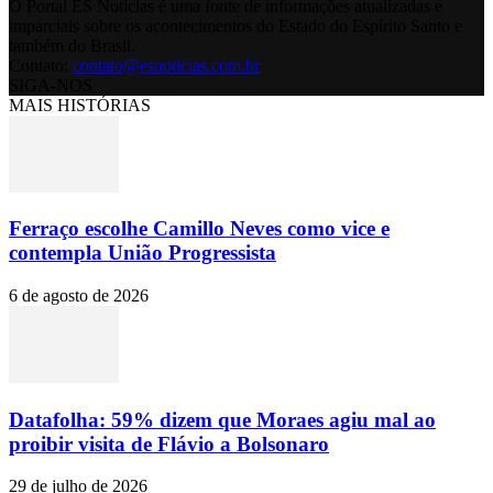
O Portal ES Notícias é uma fonte de informações atualizadas e
imparciais sobre os acontecimentos do Estado do Espírito Santo e
também do Brasil.
Contato:
contato@esnoticias.com.br
SIGA-NOS
MAIS HISTÓRIAS
Ferraço escolhe Camillo Neves como vice e
contempla União Progressista
6 de agosto de 2026
Datafolha: 59% dizem que Moraes agiu mal ao
proibir visita de Flávio a Bolsonaro
29 de julho de 2026