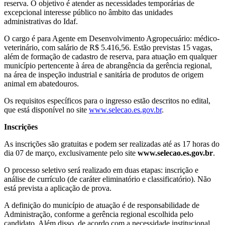
reserva. O objetivo é atender as necessidades temporárias de
excepcional interesse público no âmbito das unidades
administrativas do Idaf.
O cargo é para Agente em Desenvolvimento Agropecuário: médico-
veterinário, com salário de R$ 5.416,56. Estão previstas 15 vagas,
além de formação de cadastro de reserva, para atuação em qualquer
município pertencente à área de abrangência da gerência regional,
na área de inspeção industrial e sanitária de produtos de origem
animal em abatedouros.
Os requisitos específicos para o ingresso estão descritos no edital,
que está disponível no site
www.selecao.es.gov.br
.
Inscrições
As inscrições são gratuitas e podem ser realizadas até as 17 horas do
dia 07 de março, exclusivamente pelo site
www.selecao.es.gov.br
.
O processo seletivo será realizado em duas etapas: inscrição e
análise de currículo (de caráter eliminatório e classificatório). Não
está prevista a aplicação de prova.
A definição do município de atuação é de responsabilidade de
Administração, conforme a gerência regional escolhida pelo
candidato. Além disso, de acordo com a necessidade institucional,