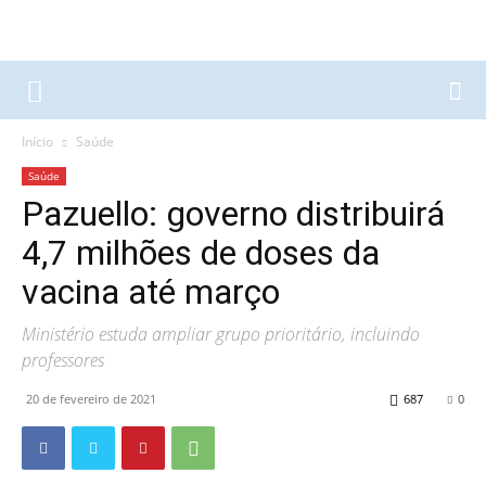
Início
Saúde
Saúde
Pazuello: governo distribuirá
4,7 milhões de doses da
vacina até março
Ministério estuda ampliar grupo prioritário, incluindo
professores
20 de fevereiro de 2021
687
0