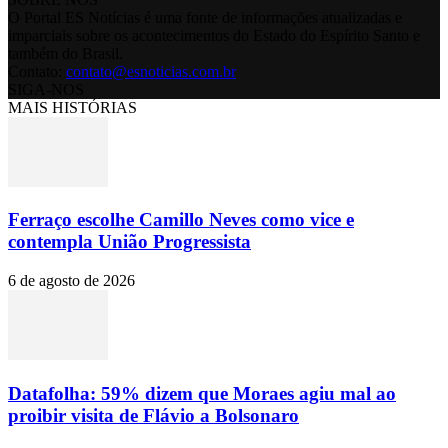
O Portal ES Notícias é uma fonte de informações atualizadas e
imparciais sobre os acontecimentos do Estado do Espírito Santo e
também do Brasil.
Contato:
contato@esnoticias.com.br
SIGA-NOS
MAIS HISTÓRIAS
Ferraço escolhe Camillo Neves como vice e
contempla União Progressista
6 de agosto de 2026
Datafolha: 59% dizem que Moraes agiu mal ao
proibir visita de Flávio a Bolsonaro