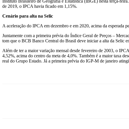
Instituto Brasileiro de Geografia e Estatística (IBGE) nesta terça-
de 2019, o IPCA havia ficado em 1,15%.
Cenário para alta na Selic
A aceleração do IPCA em dezembro e em 2020, acima da esperada pelo 
Juntamente com a primeira prévia do Índice Geral de Preços – Merca
tom que o BCB Banco Central do Brasil deve iniciar a alta da Selic e
Além de ter a maior variação mensal desde fevereiro de 2003, o IPC
4,52%, acima do centro da meta de 4,0%. Também é a maior taxa des
real do Grupo Estado. Já a primeira prévia do IGP-M de janeiro ati