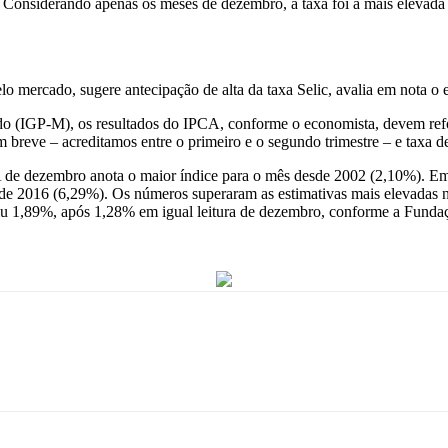
feira. Considerando apenas os meses de dezembro, a taxa foi a mais el
mercado, sugere antecipação de alta da taxa Selic, avalia em nota o 
do (IGP-M), os resultados do IPCA, conforme o economista, devem ref
m breve – acreditamos entre o primeiro e o segundo trimestre – e taxa 
A de dezembro anota o maior índice para o mês desde 2002 (2,10%). E
de 2016 (6,29%). Os números superaram as estimativas mais elevadas 
ngiu 1,89%, após 1,28% em igual leitura de dezembro, conforme a Fund