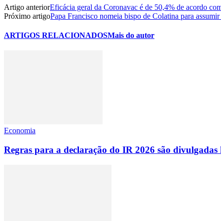
Artigo anterior
Eficácia geral da Coronavac é de 50,4% de acordo com
Próximo artigo
Papa Francisco nomeia bispo de Colatina para assumir
ARTIGOS RELACIONADOS
Mais do autor
Economia
Regras para a declaração do IR 2026 são divulgadas 