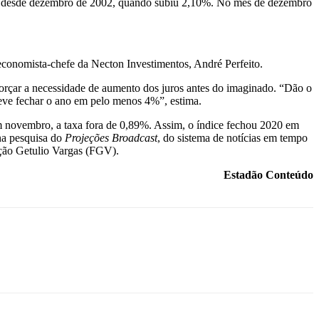
evada desde dezembro de 2002, quando subiu 2,10%. No mês de dezembro
economista-chefe da Necton Investimentos, André Perfeito.
orçar a necessidade de aumento dos juros antes do imaginado. “Dão o
deve fechar o ano em pelo menos 4%”, estima.
m novembro, a taxa fora de 0,89%. Assim, o índice fechou 2020 em
na pesquisa do
Projeções Broadcast
, do sistema de notícias em tempo
ação Getulio Vargas (FGV).
Estadão Conteúdo