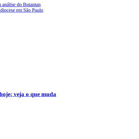
 análise do Butantan
 diocese em São Paulo
hoje; veja o que muda