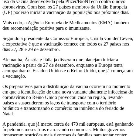
uso da vacina desenvolvida pela Pfizer/BioNTech contra o novo
coronavírus. Com isso, os 27 países membros da União Europeia
(UE) poderão iniciar a vacinação da população nos próximos dias.
Mais cedo, a Agência Europeia de Medicamentos (EMA) também
deu recomendação positiva para o imunizante.
Segundo a presidente da Comissão Europeia, Ursula von der Leyen,
a expectativa é que a vacinação comece em todos os 27 países nos
dias 27, 28 e 29 de dezembro.
Alemanha, Áustria e Itália já disseram que planejam iniciar a
vacinação a partir de 27 de dezembro, enquanto a Europa tenta
acompanhar os Estados Unidos e o Reino Unido, que já começaram
a vacinação.
Os preparativos para a distribuição da vacina ocorrem no momento
em que a identificação de uma nova variante altamente infecciosa do
coronavírus no Reino Unido provocou caos na região, levando
países a suspenderem os laços de transporte com o território
britânico e transtornando o comércio na iminência do feriado de
Natal.
A pandemia, que já matou cerca de 470 mil europeus, está ganhando
ímpeto nos meses frios e arrasando economias. Muitos governos
impuseram restrições mais rigorosas às famílias para tentar conter