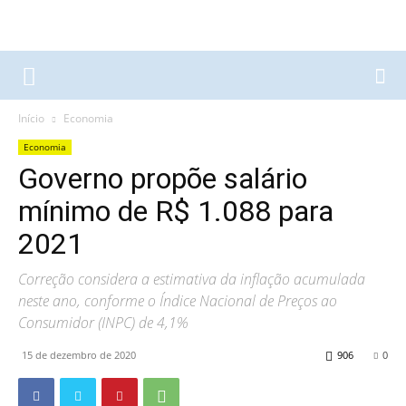
Início
Economia
Economia
Governo propõe salário
mínimo de R$ 1.088 para
2021
Correção considera a estimativa da inflação acumulada
neste ano, conforme o Índice Nacional de Preços ao
Consumidor (INPC) de 4,1%
15 de dezembro de 2020
906
0