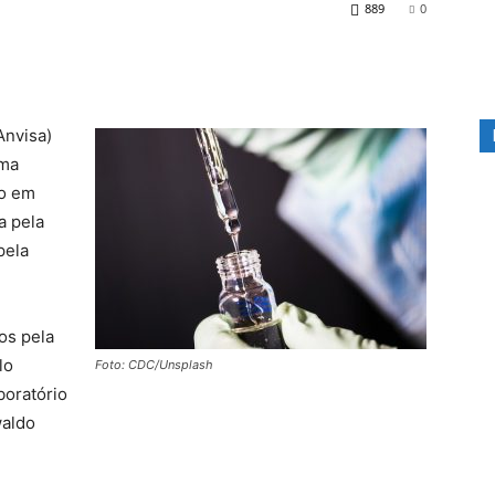
889
0
Anvisa)
uma
ro em
a pela
pela
os pela
lo
Foto: CDC/Unsplash
boratório
waldo