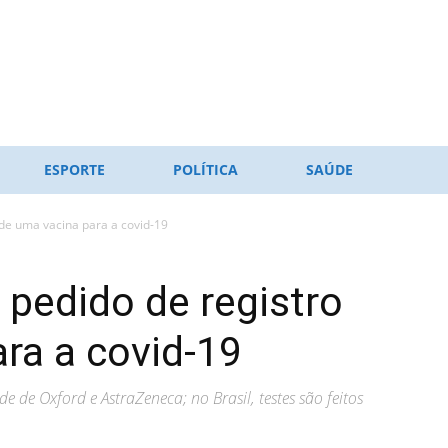
ESPORTE
POLÍTICA
SAÚDE
 de uma vacina para a covid-19
 pedido de registro
ra a covid-19
e de Oxford e AstraZeneca; no Brasil, testes são feitos