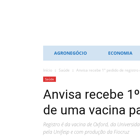
ES
NOTÍCIAS
AGRONEGÓCIO
ECONOMIA
Início
Saúde
Anvisa recebe 1º pedido de registro
Saúde
Anvisa recebe 1º
de uma vacina pa
Registro é da vacina de Oxford, da Universidad
pela Unifesp e com produção da Fiocruz