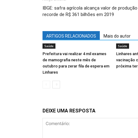
IBGE: safra agrícola alcança valor de produção
recorde de R$ 361 bilhões em 2019
ARTIGOS RELACIONADOS
Mais do autor
Saúde
Saúde
Prefeitura vai realizar 4 mil exames
Linhares an
de mamografia neste mês de
vacinação c
outubro para zerar fila de espera em
próxima terç
Linhares
DEIXE UMA RESPOSTA