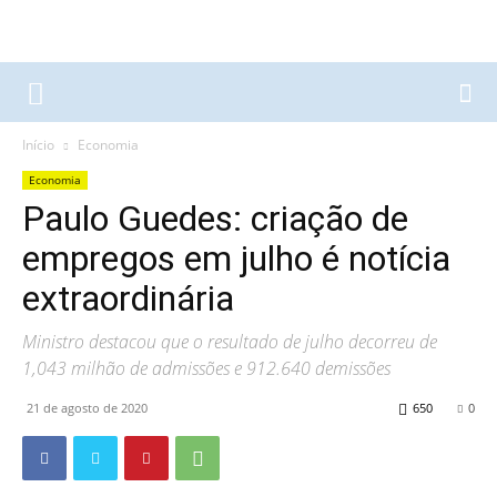
Início
Economia
Economia
Paulo Guedes: criação de
empregos em julho é notícia
extraordinária
Ministro destacou que o resultado de julho decorreu de
1,043 milhão de admissões e 912.640 demissões
21 de agosto de 2020
650
0