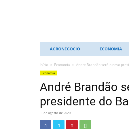
ES
NOTÍCIAS
AGRONEGÓCIO
ECONOMIA
Início
Economia
André Brandão será o novo presi
Economia
André Brandão s
presidente do Ba
1 de agosto de 2020