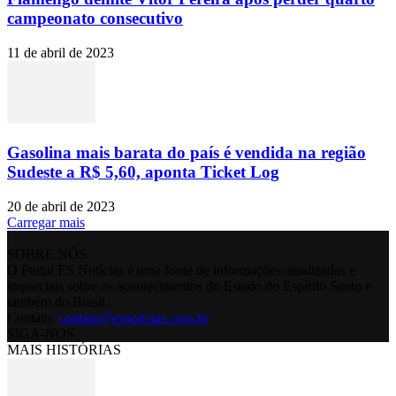
campeonato consecutivo
11 de abril de 2023
Gasolina mais barata do país é vendida na região
Sudeste a R$ 5,60, aponta Ticket Log
20 de abril de 2023
Carregar mais
SOBRE NÓS
O Portal ES Notícias é uma fonte de informações atualizadas e
imparciais sobre os acontecimentos do Estado do Espírito Santo e
também do Brasil.
Contato:
contato@esnoticias.com.br
SIGA-NOS
MAIS HISTÓRIAS