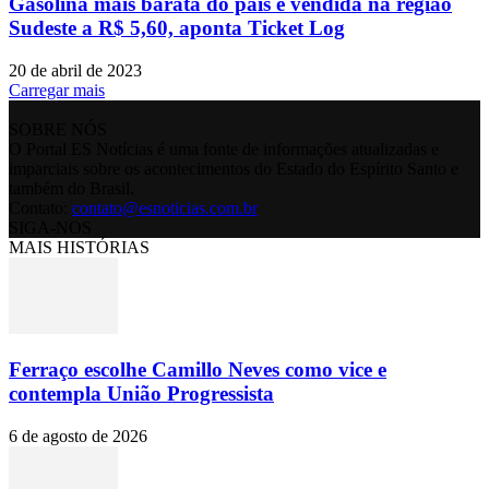
Gasolina mais barata do país é vendida na região
Sudeste a R$ 5,60, aponta Ticket Log
20 de abril de 2023
Carregar mais
SOBRE NÓS
O Portal ES Notícias é uma fonte de informações atualizadas e
imparciais sobre os acontecimentos do Estado do Espírito Santo e
também do Brasil.
Contato:
contato@esnoticias.com.br
SIGA-NOS
MAIS HISTÓRIAS
Ferraço escolhe Camillo Neves como vice e
contempla União Progressista
6 de agosto de 2026