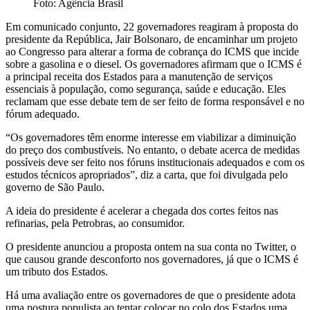
Foto: Agência Brasil
Em comunicado conjunto, 22 governadores reagiram à proposta do
presidente da República, Jair Bolsonaro, de encaminhar um projeto
ao Congresso para alterar a forma de cobrança do ICMS que incide
sobre a gasolina e o diesel. Os governadores afirmam que o ICMS é
a principal receita dos Estados para a manutenção de serviços
essenciais à população, como segurança, saúde e educação. Eles
reclamam que esse debate tem de ser feito de forma responsável e no
fórum adequado.
“Os governadores têm enorme interesse em viabilizar a diminuição
do preço dos combustíveis. No entanto, o debate acerca de medidas
possíveis deve ser feito nos fóruns institucionais adequados e com os
estudos técnicos apropriados”, diz a carta, que foi divulgada pelo
governo de São Paulo.
A ideia do presidente é acelerar a chegada dos cortes feitos nas
refinarias, pela Petrobras, ao consumidor.
O presidente anunciou a proposta ontem na sua conta no Twitter, o
que causou grande desconforto nos governadores, já que o ICMS é
um tributo dos Estados.
Há uma avaliação entre os governadores de que o presidente adota
uma postura populista ao tentar colocar no colo dos Estados uma