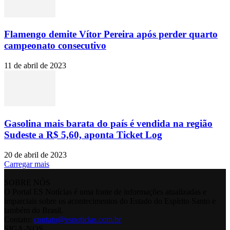
Flamengo demite Vítor Pereira após perder quarto
campeonato consecutivo
11 de abril de 2023
Gasolina mais barata do país é vendida na região
Sudeste a R$ 5,60, aponta Ticket Log
20 de abril de 2023
Carregar mais
SOBRE NÓS
O Portal ES Notícias é uma fonte de informações atualizadas e
imparciais sobre os acontecimentos do Estado do Espírito Santo e
também do Brasil.
Contato:
contato@esnoticias.com.br
SIGA-NOS