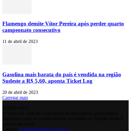
Flamengo demite Vítor Pereira após perder quarto
campeonato consecutivo
11 de abril de 2023
Gasolina mais barata do país é vendida na região
Sudeste a R$ 5,60, aponta Ticket Log
20 de abril de 2023
Carregar mais
SOBRE NÓS
O Portal ES Notícias é uma fonte de informações atualizadas e
imparciais sobre os acontecimentos do Estado do Espírito Santo e
também do Brasil.
Contato:
contato@esnoticias.com.br