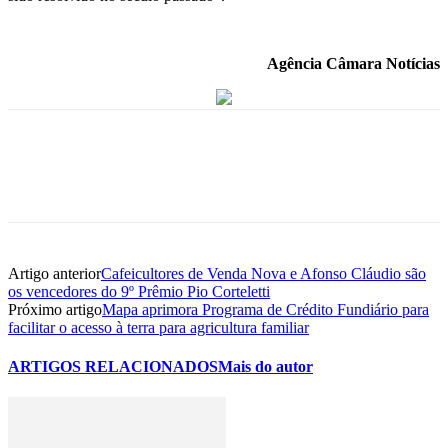
Agência Câmara Notícias
Artigo anterior
Cafeicultores de Venda Nova e Afonso Cláudio são
os vencedores do 9º Prêmio Pio Corteletti
Próximo artigo
Mapa aprimora Programa de Crédito Fundiário para
facilitar o acesso à terra para agricultura familiar
ARTIGOS RELACIONADOS
Mais do autor