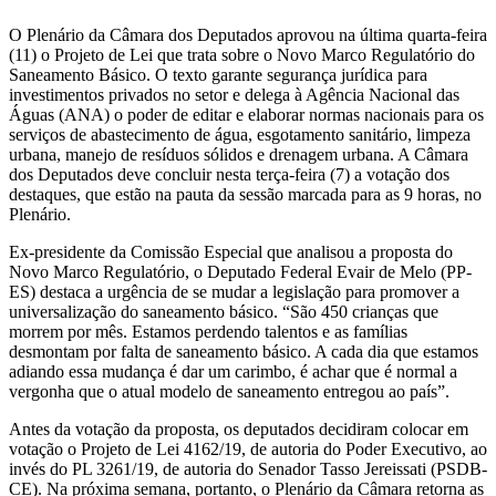
O Plenário da Câmara dos Deputados aprovou na última quarta-feira
(11) o Projeto de Lei que trata sobre o Novo Marco Regulatório do
Saneamento Básico. O texto garante segurança jurídica para
investimentos privados no setor e delega à Agência Nacional das
Águas (ANA) o poder de editar e elaborar normas nacionais para os
serviços de abastecimento de água, esgotamento sanitário, limpeza
urbana, manejo de resíduos sólidos e drenagem urbana. A Câmara
dos Deputados deve concluir nesta terça-feira (7) a votação dos
destaques, que estão na pauta da sessão marcada para as 9 horas, no
Plenário.
Ex-presidente da Comissão Especial que analisou a proposta do
Novo Marco Regulatório, o Deputado Federal Evair de Melo (PP-
ES) destaca a urgência de se mudar a legislação para promover a
universalização do saneamento básico. “São 450 crianças que
morrem por mês. Estamos perdendo talentos e as famílias
desmontam por falta de saneamento básico. A cada dia que estamos
adiando essa mudança é dar um carimbo, é achar que é normal a
vergonha que o atual modelo de saneamento entregou ao país”.
Antes da votação da proposta, os deputados decidiram colocar em
votação o Projeto de Lei 4162/19, de autoria do Poder Executivo, ao
invés do PL 3261/19, de autoria do Senador Tasso Jereissati (PSDB-
CE). Na próxima semana, portanto, o Plenário da Câmara retorna as