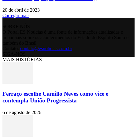
20 de abril de 2023
Carregar mais
SOBRE NÓS
O Portal ES Notícias é uma fonte de informações atualizadas e
imparciais sobre os acontecimentos do Estado do Espírito Santo e
também do Brasil.
Contato:
contato@esnoticias.com.br
SIGA-NOS
MAIS HISTÓRIAS
Ferraço escolhe Camillo Neves como vice e
contempla União Progressista
6 de agosto de 2026