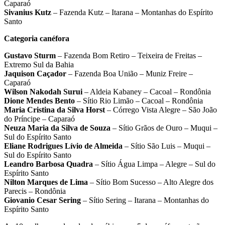
Caparaó
Sivanius Kutz
– Fazenda Kutz – Itarana – Montanhas do Espírito
Santo
Categoria canéfora
Gustavo Sturm
– Fazenda Bom Retiro – Teixeira de Freitas –
Extremo Sul da Bahia
Jaquison Caçador
– Fazenda Boa União – Muniz Freire –
Caparaó
Wilson Nakodah Surui
– Aldeia Kabaney – Cacoal – Rondônia
Dione Mendes Bento
– Sítio Rio Limão – Cacoal – Rondônia
Maria Cristina da Silva Horst
– Córrego Vista Alegre – São João
do Príncipe – Caparaó
Neuza Maria da Silva de Souza
– Sítio Grãos de Ouro – Muqui –
Sul do Espírito Santo
Eliane Rodrigues Lívio de Almeida
– Sítio São Luis – Muqui –
Sul do Espírito Santo
Leandro Barbosa Quadra
– Sítio Água Limpa – Alegre – Sul do
Espírito Santo
Nilton Marques de Lima
– Sítio Bom Sucesso – Alto Alegre dos
Parecis – Rondônia
Giovanio Cesar Sering
– Sítio Sering – Itarana – Montanhas do
Espírito Santo