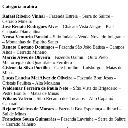
Categoria arábica
Rafael Ribeiro Vinhal
– Fazenda Estrela – Serra do Salitre –
Cerrado Mineiro
José Renato Rodrigues Alves
– Chácara Vista Alegre – Piatã –
Chapada Diamantina
Neusa Venturin Pansini
– Sítio Indaia – Venda Nova do Imigrante
– Montanhas do Espírito Santo
Renato Caetano Domingos
– Fazenda São João Batista – Campos
Altos – Cerrado Mineiro
Marcio Alves de Oliveira
– Fazenda Uaimii – Ouro Preto –
Microrregião do Quadrilátero Ferrífero
Gislene da Silva Portilho
– Café Portilho – Luisburgo – Matas de
Minas
Lucas Lancha Mei Alvez de Oliveira
– Fazenda Bom Jesus –
Cristais Paulista – Alta Mogiana
Waldemar Ferreira de Paula Neto
– Sítio Vista do Brigadeiro –
Pedra Bonita – Matas de Minas
Wilians Valério
– Sítio Recanto dos Tucanos – Alto Caparaó –
Caparaó
Rejane Faleiros de Moraes
– Fazenda Boa Esperança – Ibiraci –
Sul de Minas
Francisco Souza Guimarães
– Fazenda Lavrinha – Serra do Salitre
– Cerrado Mineiro