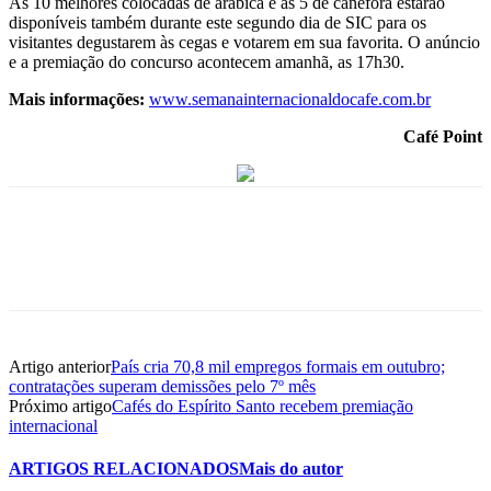
As 10 melhores colocadas de arábica e as 5 de canéfora estarão
disponíveis também durante este segundo dia de SIC para os
visitantes degustarem às cegas e votarem em sua favorita. O anúncio
e a premiação do concurso acontecem amanhã, as 17h30.
Mais informações:
www.semanainternacionaldocafe.com.br
Café Point
Artigo anterior
País cria 70,8 mil empregos formais em outubro;
contratações superam demissões pelo 7º mês
Próximo artigo
Cafés do Espírito Santo recebem premiação
internacional
ARTIGOS RELACIONADOS
Mais do autor