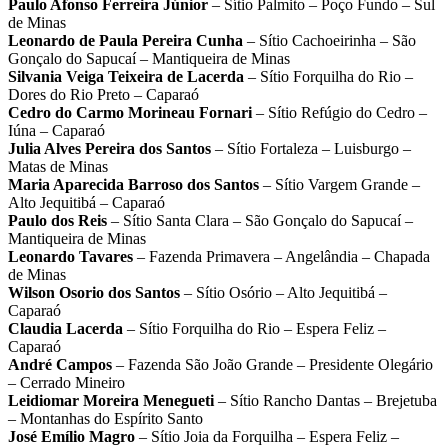
Paulo Afonso Ferreira Júnior
– Sítio Palmito – Poço Fundo – Sul
de Minas
Leonardo de Paula Pereira Cunha
– Sítio Cachoeirinha – São
Gonçalo do Sapucaí – Mantiqueira de Minas
Silvania Veiga Teixeira de Lacerda
– Sítio Forquilha do Rio –
Dores do Rio Preto – Caparaó
Cedro do Carmo Morineau Fornari
– Sítio Refúgio do Cedro –
Iúna – Caparaó
Julia Alves Pereira dos Santos
– Sítio Fortaleza – Luisburgo –
Matas de Minas
Maria Aparecida Barroso dos Santos
– Sítio Vargem Grande –
Alto Jequitibá – Caparaó
Paulo dos Reis
– Sítio Santa Clara – São Gonçalo do Sapucaí –
Mantiqueira de Minas
Leonardo Tavares
– Fazenda Primavera – Angelândia – Chapada
de Minas
Wilson Osorio dos Santos
– Sítio Osório – Alto Jequitibá –
Caparaó
Claudia Lacerda
– Sítio Forquilha do Rio – Espera Feliz –
Caparaó
André Campos
– Fazenda São João Grande – Presidente Olegário
– Cerrado Mineiro
Leidiomar Moreira Menegueti
– Sítio Rancho Dantas – Brejetuba
– Montanhas do Espírito Santo
José Emílio Magro
– Sítio Joia da Forquilha – Espera Feliz –