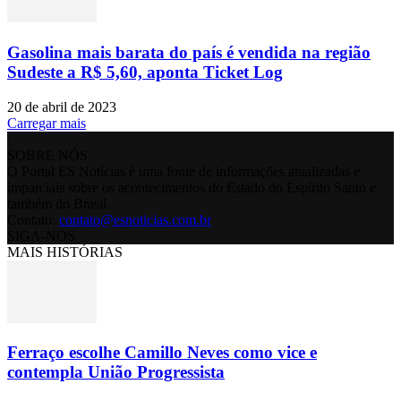
Gasolina mais barata do país é vendida na região
Sudeste a R$ 5,60, aponta Ticket Log
20 de abril de 2023
Carregar mais
SOBRE NÓS
O Portal ES Notícias é uma fonte de informações atualizadas e
imparciais sobre os acontecimentos do Estado do Espírito Santo e
também do Brasil.
Contato:
contato@esnoticias.com.br
SIGA-NOS
MAIS HISTÓRIAS
Ferraço escolhe Camillo Neves como vice e
contempla União Progressista