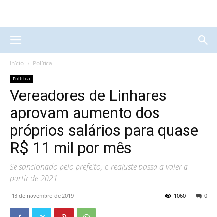
Início
Política
Política
Vereadores de Linhares
aprovam aumento dos
próprios salários para quase
R$ 11 mil por mês
Se sancionado pelo prefeito, o reajuste passa a valer a
partir de 2021
13 de novembro de 2019
1060
0