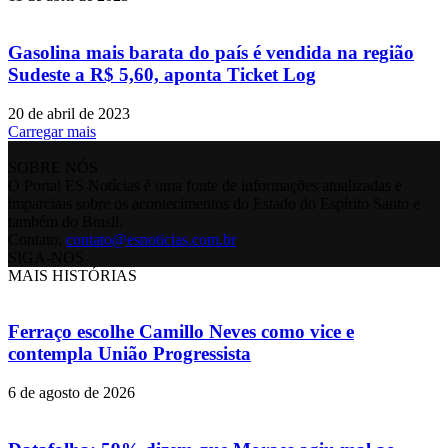
Gasolina mais barata do país é vendida na região
Sudeste a R$ 5,60, aponta Ticket Log
20 de abril de 2023
Carregar mais
SOBRE NÓS
O Portal ES Notícias é uma fonte de informações atualizadas e
imparciais sobre os acontecimentos do Estado do Espírito Santo e
também do Brasil.
Contato:
contato@esnoticias.com.br
SIGA-NOS
MAIS HISTÓRIAS
Ferraço escolhe Camillo Neves como vice e
contempla União Progressista
6 de agosto de 2026