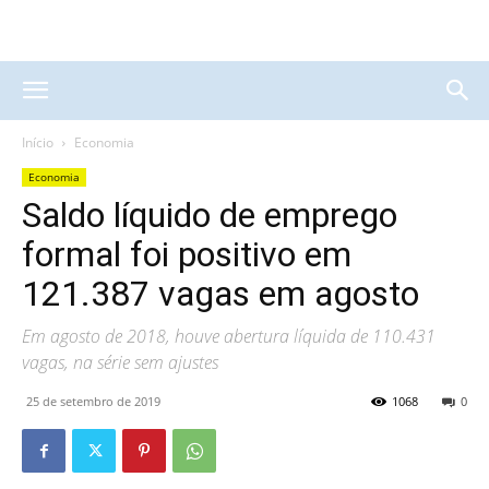
Início
Economia
Economia
Saldo líquido de emprego
formal foi positivo em
121.387 vagas em agosto
Em agosto de 2018, houve abertura líquida de 110.431
vagas, na série sem ajustes
25 de setembro de 2019
1068
0