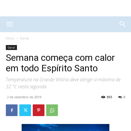
Início
Geral
Geral
Semana começa com calor
em todo Espírito Santo
Temperatura na Grande Vitória deve atingir a máxima de
32 °C nesta segunda
2 de setembro de 2019
893
0