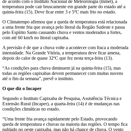
de acordo com o Instituto Nacional de Meteorologia (Inmet), a
temperatura pode cair bruscamente em grande parte do estado até a
quinta-feira (15). Deve ficar entre 3 e 5ºC mais frio no estado.
O Climatempo afirmou que a queda de temperatura está relacionada
a uma frente fria que avança pelo litoral da Região Sudeste e passa
pelo Espírito Santo causando chuva e ventos moderados a fortes,
com até 60 km/h no litoral capixaba.
A previsão é de que a chuva volte a acontecer com fraca a moderada
intensidade. Na Grande Vitória, a temperatura deve ficar amena,
depois do calor de quase 32ºC que fez nesta terça-feira (13).
“As condições para chuva diminuem já na quinta-feira (15), mas
todas as regiões capixabas devem permanecer com muitas nuvens
até o fim da semana”, prevê o instituto.
O que diz o Incaper
Segundo o Instituto Capixaba de Pesquisa, Assistência Técnica e
Extensão Rural (Incaper), a quarta-feira (14) é de mudanças nas
condições climáticas no estado.
“Uma frente fria avança rapidamente pelo Estado, provocando
queda de temperatura e chuvas na maioria das regiões. O tempo fica
nublado no oeste capixaba, mas não há chance de chuva. O vento