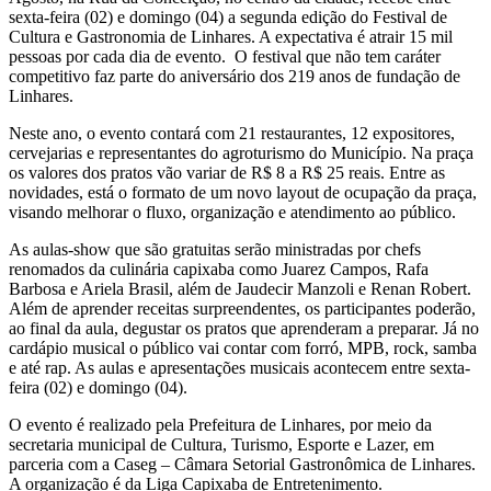
sexta-feira (02) e domingo (04) a segunda edição do Festival de
Cultura e Gastronomia de Linhares. A expectativa é atrair 15 mil
pessoas por cada dia de evento. O festival que não tem caráter
competitivo faz parte do aniversário dos 219 anos de fundação de
Linhares.
Neste ano, o evento contará com 21 restaurantes, 12 expositores,
cervejarias e representantes do agroturismo do Município. Na praça
os valores dos pratos vão variar de R$ 8 a R$ 25 reais. Entre as
novidades, está o formato de um novo layout de ocupação da praça,
visando melhorar o fluxo, organização e atendimento ao público.
As aulas-show que são gratuitas serão ministradas por chefs
renomados da culinária capixaba como Juarez Campos, Rafa
Barbosa e Ariela Brasil, além de Jaudecir Manzoli e Renan Robert.
Além de aprender receitas surpreendentes, os participantes poderão,
ao final da aula, degustar os pratos que aprenderam a preparar. Já no
cardápio musical o público vai contar com forró, MPB, rock, samba
e até rap. As aulas e apresentações musicais acontecem entre sexta-
feira (02) e domingo (04).
O evento é realizado pela Prefeitura de Linhares, por meio da
secretaria municipal de Cultura, Turismo, Esporte e Lazer, em
parceria com a Caseg – Câmara Setorial Gastronômica de Linhares.
A organização é da Liga Capixaba de Entretenimento.