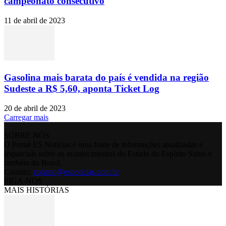
campeonato consecutivo
11 de abril de 2023
Gasolina mais barata do país é vendida na região
Sudeste a R$ 5,60, aponta Ticket Log
20 de abril de 2023
Carregar mais
SOBRE NÓS
O Portal ES Notícias é uma fonte de informações atualizadas e
imparciais sobre os acontecimentos do Estado do Espírito Santo e
também do Brasil.
Contato:
contato@esnoticias.com.br
SIGA-NOS
MAIS HISTÓRIAS