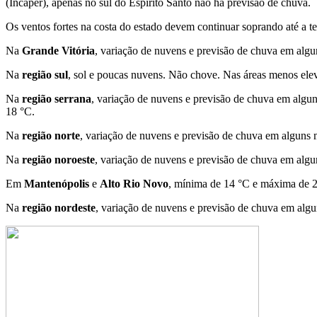
(Incaper), apenas no sul do Espírito Santo não há previsão de chuva.
Os ventos fortes na costa do estado devem continuar soprando até a te
Na
Grande Vitória
, variação de nuvens e previsão de chuva em al
Na
região sul
, sol e poucas nuvens. Não chove. Nas áreas menos ele
Na
região serrana
, variação de nuvens e previsão de chuva em alg
18 °C.
Na
região norte
, variação de nuvens e previsão de chuva em algun
Na
região noroeste
, variação de nuvens e previsão de chuva em al
Em
Mantenópolis
e
Alto Rio Novo
, mínima de 14 °C e máxima de 
Na
região nordeste
, variação de nuvens e previsão de chuva em al