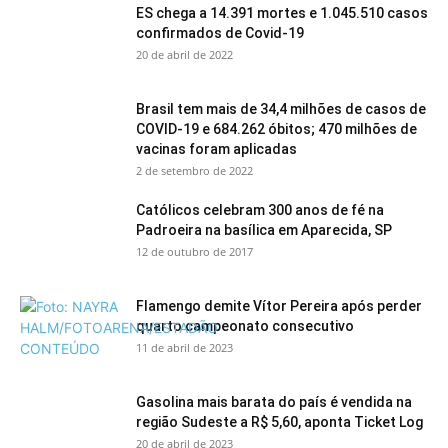
ES chega a 14.391 mortes e 1.045.510 casos
confirmados de Covid-19
20 de abril de 2022
Brasil tem mais de 34,4 milhões de casos de
COVID-19 e 684.262 óbitos; 470 milhões de
vacinas foram aplicadas
2 de setembro de 2022
Católicos celebram 300 anos de fé na
Padroeira na basílica em Aparecida, SP
12 de outubro de 2017
Flamengo demite Vítor Pereira após perder
quarto campeonato consecutivo
11 de abril de 2023
Gasolina mais barata do país é vendida na
região Sudeste a R$ 5,60, aponta Ticket Log
20 de abril de 2023