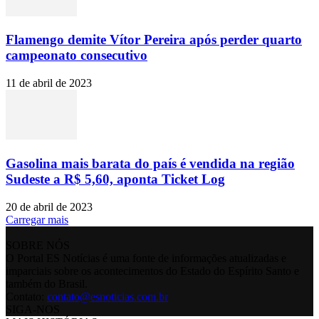
Flamengo demite Vítor Pereira após perder quarto
campeonato consecutivo
11 de abril de 2023
Gasolina mais barata do país é vendida na região
Sudeste a R$ 5,60, aponta Ticket Log
20 de abril de 2023
Carregar mais
SOBRE NÓS
O Portal ES Notícias é uma fonte de informações atualizadas e
imparciais sobre os acontecimentos do Estado do Espírito Santo e
também do Brasil.
Contato:
contato@esnoticias.com.br
SIGA-NOS