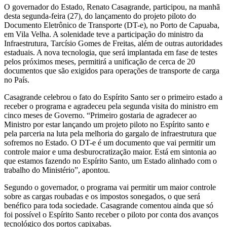
O governador do Estado, Renato Casagrande, participou, na manhã
desta segunda-feira (27), do lançamento do projeto piloto do
Documento Eletrônico de Transporte (DT-e), no Porto de Capuaba,
em Vila Velha. A solenidade teve a participação do ministro da
Infraestrutura, Tarcísio Gomes de Freitas, além de outras autoridades
estaduais. A nova tecnologia, que será implantada em fase de testes
pelos próximos meses, permitirá a unificação de cerca de 20
documentos que são exigidos para operações de transporte de carga
no País.
Casagrande celebrou o fato do Espírito Santo ser o primeiro estado a
receber o programa e agradeceu pela segunda visita do ministro em
cinco meses de Governo. “Primeiro gostaria de agradecer ao
Ministro por estar lançando um projeto piloto no Espírito santo e
pela parceria na luta pela melhoria do gargalo de infraestrutura que
sofremos no Estado. O DT-e é um documento que vai permitir um
controle maior e uma desburocratização maior. Está em sintonia ao
que estamos fazendo no Espírito Santo, um Estado alinhado com o
trabalho do Ministério”, apontou.
Segundo o governador, o programa vai permitir um maior controle
sobre as cargas roubadas e os impostos sonegados, o que será
benéfico para toda sociedade. Casagrande comentou ainda que só
foi possível o Espírito Santo receber o piloto por conta dos avanços
tecnológico dos portos capixabas.