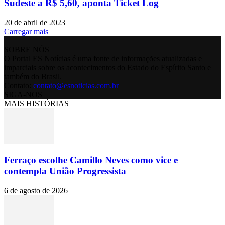
Sudeste a R$ 5,60, aponta Ticket Log
20 de abril de 2023
Carregar mais
SOBRE NÓS
O Portal ES Notícias é uma fonte de informações atualizadas e
imparciais sobre os acontecimentos do Estado do Espírito Santo e
também do Brasil.
Contato:
contato@esnoticias.com.br
SIGA-NOS
MAIS HISTÓRIAS
Ferraço escolhe Camillo Neves como vice e
contempla União Progressista
6 de agosto de 2026