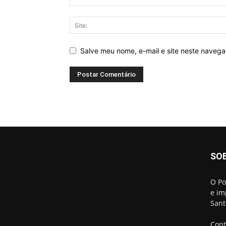
Salve meu nome, e-mail e site neste naveg
SO
O Po
e im
Sant
Cont