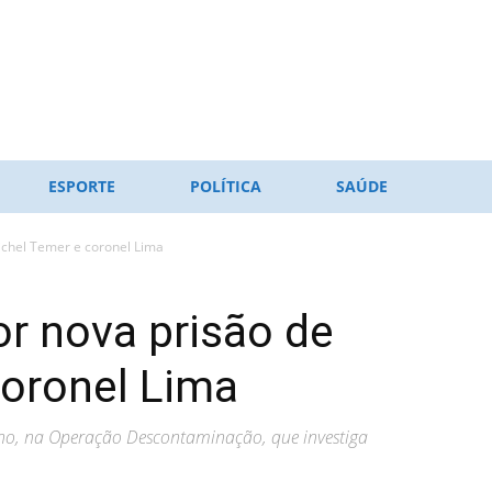
ESPORTE
POLÍTICA
SAÚDE
Michel Temer e coronel Lima
or nova prisão de
coronel Lima
no, na Operação Descontaminação, que investiga