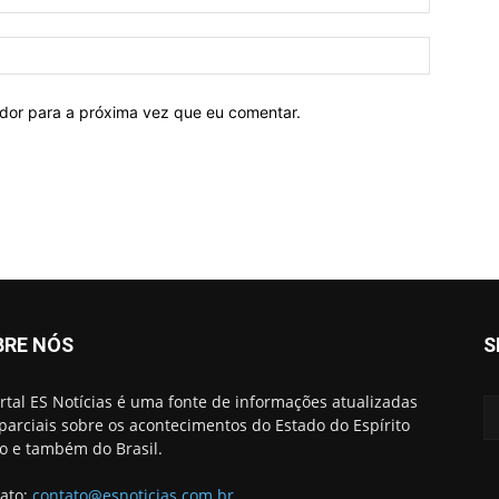
ador para a próxima vez que eu comentar.
BRE NÓS
S
rtal ES Notícias é uma fonte de informações atualizadas
parciais sobre os acontecimentos do Estado do Espírito
o e também do Brasil.
ato:
contato@esnoticias.com.br