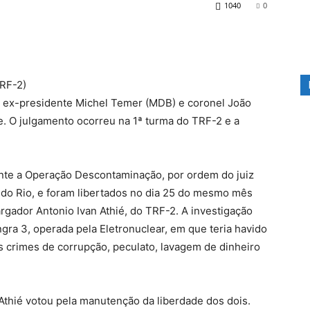
1040
0
TRF-2)
e o ex-presidente Michel Temer (MDB) e coronel João
. O julgamento ocorreu na 1ª turma do TRF-2 e a
nte a Operação Descontaminação, por ordem do juiz
l do Rio, e foram libertados no dia 25 do mesmo mês
rgador Antonio Ivan Athié, do TRF-2. A investigação
ngra 3, operada pela Eletronuclear, em que teria havido
os crimes de corrupção, peculato, lavagem de dinheiro
 Athié votou pela manutenção da liberdade dos dois.