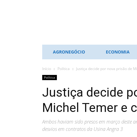
ES
NOTÍCIAS
AGRONEGÓCIO
ECONOMIA
Início
Política
Justiça decide por nova prisão de 
Política
Justiça decide p
Michel Temer e 
Ambos haviam sido presos em março deste a
desvios em contratos da Usina Angra 3