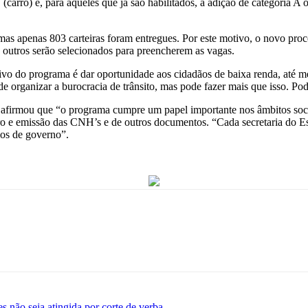
 (carro) e, para aqueles que já são habilitados, a adição de categoria
as apenas 803 carteiras foram entregues. Por este motivo, o novo pro
 outros serão selecionados para preencherem as vagas.
tivo do programa é dar oportunidade aos cidadãos de baixa renda, até me
 organizar a burocracia de trânsito, mas pode fazer mais que isso. Pode 
afirmou que “o programa cumpre um papel importante nos âmbitos soc
ro e emissão das CNH’s e de outros documentos. “Cada secretaria do Es
mos de governo”.
 não seja atingida por corte de verba