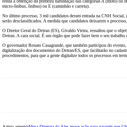
renda à obtenção da primeira habilitação nas categorias A (moto) ou B
micro-ônibus, ônibus) ou E (caminhão e carreta).
No último processo, 3 mil candidatos deram entrada na CNH Social, m
serão desclassificados. A medida que candidatos deixarem o processo,
O Diretor Geral do Detran (ES), Givaldo Vieira, ressaltou que o obje
Detran. A cara social. É um órgão que pode fazer bem o seu trabalho de
O governador Renato Casagrande, que também participou do evento, 
digitalização dos documentos do Detran/ES, que facilitarão no cadast
procedimentos, para que a gente digitalize todos os processos em ter
Artigo anterior
Mesa Diretora da Ales move ação para garantir que Ufes