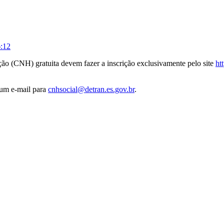
:12
ação (CNH) gratuita devem fazer a inscrição exclusivamente pelo site
ht
 um e-mail para
cnhsocial@detran.es.gov.br
.