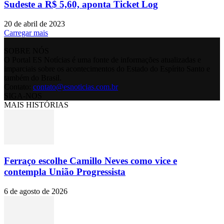
Sudeste a R$ 5,60, aponta Ticket Log
20 de abril de 2023
Carregar mais
SOBRE NÓS
O Portal ES Notícias é uma fonte de informações atualizadas e
imparciais sobre os acontecimentos do Estado do Espírito Santo e
também do Brasil.
Contato:
contato@esnoticias.com.br
SIGA-NOS
MAIS HISTÓRIAS
Ferraço escolhe Camillo Neves como vice e
contempla União Progressista
6 de agosto de 2026