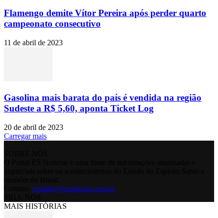
Flamengo demite Vítor Pereira após perder quarto
campeonato consecutivo
11 de abril de 2023
Gasolina mais barata do país é vendida na região
Sudeste a R$ 5,60, aponta Ticket Log
20 de abril de 2023
Carregar mais
SOBRE NÓS
O Portal ES Notícias é uma fonte de informações atualizadas e
imparciais sobre os acontecimentos do Estado do Espírito Santo e
também do Brasil.
Contato:
contato@esnoticias.com.br
SIGA-NOS
MAIS HISTÓRIAS