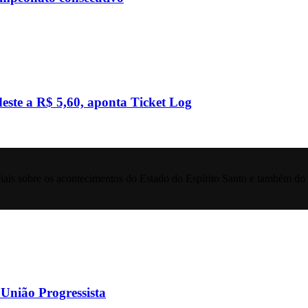
este a R$ 5,60, aponta Ticket Log
iais sobre os acontecimentos do Estado do Espírito Santo e também do 
 União Progressista