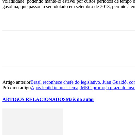
volatilidade, podendo mantê-lo estável por curtos períodos de tempo d
gasolina, que passou a ser adotado em setembro de 2018, permite à emp
Artigo anterior
Brasil reconhece chefe do legislativo, Juan Guaidó, c
Próximo artigo
Após lentidão no sistema, MEC prorroga prazo de insc
ARTIGOS RELACIONADOS
Mais do autor