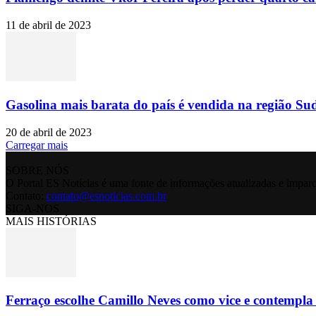
11 de abril de 2023
Gasolina mais barata do país é vendida na região Sud
20 de abril de 2023
Carregar mais
SOBRE NÓS
O Portal ES Notícias é uma fonte de informações atualizadas e imparc
Contato:
contato@esnoticias.com.br
SIGA-NOS
MAIS HISTÓRIAS
Ferraço escolhe Camillo Neves como vice e contempla