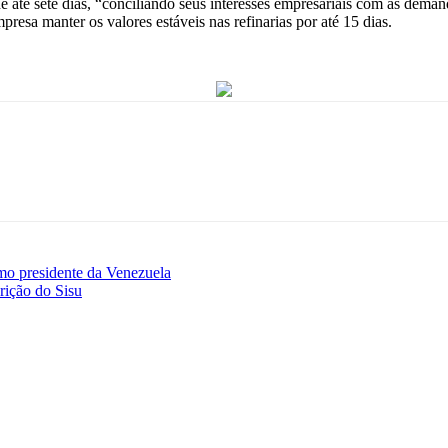
e até sete dias, “conciliando seus interesses empresariais com as deman
resa manter os valores estáveis nas refinarias por até 15 dias.
omo presidente da Venezuela
rição do Sisu