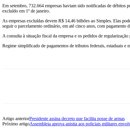
Em setembro, 732.664 empresas haviam sido notificadas de débitos pr
excluído em 1º de janeiro.
As empresas excluídas devem R$ 14,46 bilhões ao Simples. Elas podem 
seguir o parcelamento ordinário, em até cinco anos, com pagamento de
A consulta à situação fiscal da empresa e os pedidos de regularização
Regime simplificado de pagamentos de tributos federais, estaduais e 
Artigo anterior
Presidente assina decreto que facilita posse de armas
Próximo artigo
Assembleia aprova anistia aos policiais militares envo