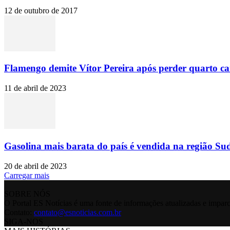
12 de outubro de 2017
Flamengo demite Vítor Pereira após perder quarto c
11 de abril de 2023
Gasolina mais barata do país é vendida na região Sud
20 de abril de 2023
Carregar mais
SOBRE NÓS
O Portal ES Notícias é uma fonte de informações atualizadas e imparc
Contato:
contato@esnoticias.com.br
SIGA-NOS