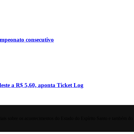
ampeonato consecutivo
este a R$ 5,60, aponta Ticket Log
iais sobre os acontecimentos do Estado do Espírito Santo e também do 