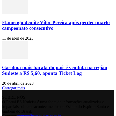
Flamengo demite Vítor Pereira após perder quarto
campeonato consecutivo
11 de abril de 2023
Gasolina mais barata do país é vendida na região
Sudeste a R$ 5,60, aponta Ticket Log
20 de abril de 2023
Carregar mais
SOBRE NÓS
O Portal ES Notícias é uma fonte de informações atualizadas e
imparciais sobre os acontecimentos do Estado do Espírito Santo e
também do Brasil.
Contato:
contato@esnoticias.com.br