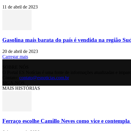
11 de abril de 2023
Gasolina mais barata do país é vendida na região Sud
20 de abril de 2023
Carregar mais
SOBRE NÓS
O Portal ES Notícias é uma fonte de informações atualizadas e imparc
Contato:
contato@esnoticias.com.br
SIGA-NOS
MAIS HISTÓRIAS
Ferraço escolhe Camillo Neves como vice e contempla