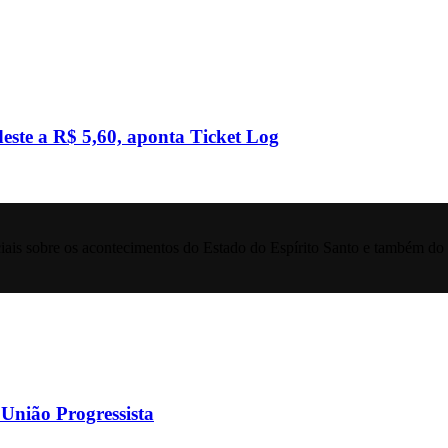
este a R$ 5,60, aponta Ticket Log
iais sobre os acontecimentos do Estado do Espírito Santo e também do 
 União Progressista