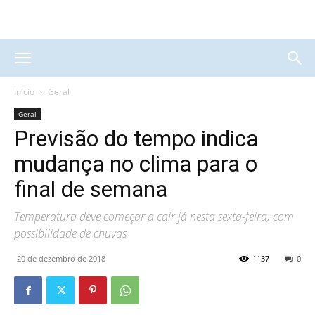
Início
Geral
Geral
Previsão do tempo indica
mudança no clima para o
final de semana
Temperatura deve começar a cair já nesta sexta-feira, com
possibilidade de chuvas
20 de dezembro de 2018
1137
0