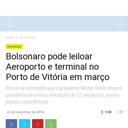
Início
Economia
Economia
Bolsonaro pode leiloar
Aeroporto e terminal no
Porto de Vitória em março
Pacote de concessões que o presidente Michel Temer deixará
para Bolsonaro inclui a licitação de 12 aeroportos, quatro
portos e uma ferrovia
22 de novembro de 2018
1149
0