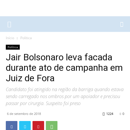
Início
Política
Política
Jair Bolsonaro leva facada
durante ato de campanha em
Juiz de Fora
Candidato foi atingido na região da barriga quando estava
sendo carregado nos ombros por um apoiador e precisou
passar por cirurgia. Suspeito foi preso
6 de setembro de 2018
1224
0