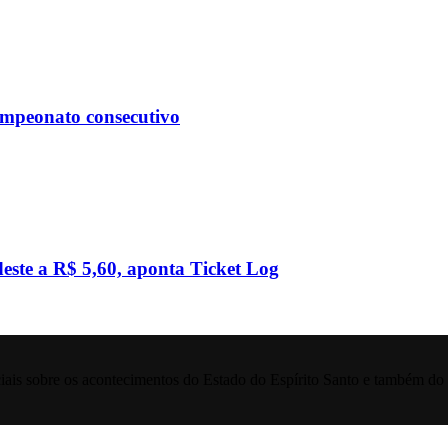
ampeonato consecutivo
este a R$ 5,60, aponta Ticket Log
iais sobre os acontecimentos do Estado do Espírito Santo e também do 