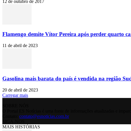
12 de outubro de 2017
Flamengo demite Vítor Pereira após perder quarto c
11 de abril de 2023
Gasolina mais barata do país é vendida na região Sud
20 de abril de 2023
Carregar mais
SOBRE NÓS
O Portal ES Notícias é uma fonte de informações atualizadas e imparc
Contato:
contato@esnoticias.com.br
SIGA-NOS
MAIS HISTÓRIAS