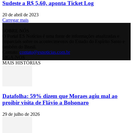
Sudeste a R$ 5,60, aponta Ticket Log
20 de abril de 2023
Carregar mais
SOBRE NÓS
O Portal ES Notícias é uma fonte de informações atualizadas e
imparciais sobre os acontecimentos do Estado do Espírito Santo e
também do Brasil.
Contato:
contato@esnoticias.com.br
SIGA-NOS
MAIS HISTÓRIAS
Datafolha: 59% dizem que Moraes agiu mal ao
proibir visita de Flávio a Bolsonaro
29 de julho de 2026