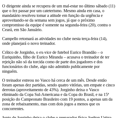
O dirigente ainda se recupera de um mal-estar no último sábado (11)
que o fez passar por um cateterismo. Mesmo ainda em casa, o
mandatário resolveu tomar a atitude em função da urgência e
aproveitando-se da semana sem jogos, já que o próximo
compromisso da equipe é somente na segunda-feira (20), contra o
Ceará, em São Januário.
Campello retomará as atividades no clube nesta terça-feira (14),
onde planejará o novo treinador.
Crítico de Jorginho, o ex-vice de futebol Eurico Brandão – o
Euriquinho, filho de Eurico Miranda – acusava o treinador de ter
rejeição não só da torcida como de parte dos jogadores e dos
funcionários do clube, algo não admitido publicamente por
ninguém.
O treinador estreou no Vasco há cerca de um mês. Desde então
foram apenas dez partidas, sendo quatro vitórias, um empate e cinco
derrotas (aproveitamento de 43%). Jorginho deixa o Vasco
eliminado da Copa Sul-Americana e da Copa do Brasil, e na 15ª
posição do Campeonato Brasileiro com 19 pontos, a apenas um da
zona de rebaixamento, mas com dois jogos a menos que os
concorrentes.
Junto de Jorginho deixa o clube o preparador físico Joelton Urtiga.