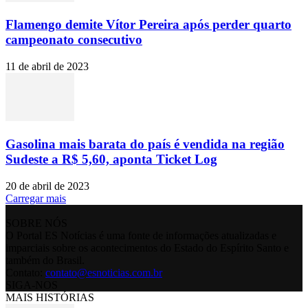
Flamengo demite Vítor Pereira após perder quarto
campeonato consecutivo
11 de abril de 2023
Gasolina mais barata do país é vendida na região
Sudeste a R$ 5,60, aponta Ticket Log
20 de abril de 2023
Carregar mais
SOBRE NÓS
O Portal ES Notícias é uma fonte de informações atualizadas e
imparciais sobre os acontecimentos do Estado do Espírito Santo e
também do Brasil.
Contato:
contato@esnoticias.com.br
SIGA-NOS
MAIS HISTÓRIAS