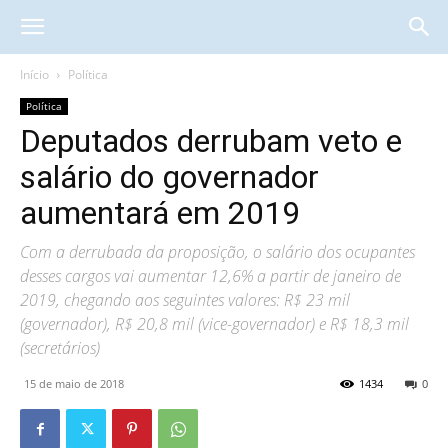
Início
Política
Política
Deputados derrubam veto e
salário do governador
aumentará em 2019
Com a derrubada da proposição, o salário dos ocupantes
desses cargos vai aumentar 12,6% a partir de janeiro de
2019, chegando aos seguintes valores: R$ 23 mil
(governador), R$ 20,8 mil (vice-governador) e R$ 18,3 mil
(secretários)
15 de maio de 2018
1434
0