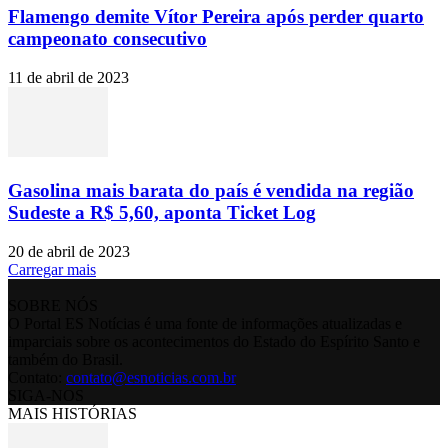
Flamengo demite Vítor Pereira após perder quarto
campeonato consecutivo
11 de abril de 2023
Gasolina mais barata do país é vendida na região
Sudeste a R$ 5,60, aponta Ticket Log
20 de abril de 2023
Carregar mais
SOBRE NÓS
O Portal ES Notícias é uma fonte de informações atualizadas e
imparciais sobre os acontecimentos do Estado do Espírito Santo e
também do Brasil.
Contato:
contato@esnoticias.com.br
SIGA-NOS
MAIS HISTÓRIAS