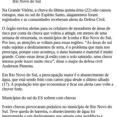
Rio Novo do Sul
Na Grande Vitória, a chuva da última quinta-feira (22) não causou
estragos, mas no sul do Espírito Santo, alagamentos foram
registrados e as comunidades receberam alerta da Defesa Civil.
O órgão enviou alertas para os celulares de moradores de áreas de
risco por conta da chuva que voltou a atingir, em menos de uma
semana de enxurrada, os municípios de Iconha e Rio Novo do Sul.
Por isso, as atenções se voltam para essas regiões. “As áreas do sul
estão sujeitas a deslizamentos de terra, é o problema que mais nos
preocupa, porque caso aconteça, o dano humano e material é muito
grande. Como essas áreas já estão com o solo saturado, uma chuva
intensa pode trazer muito risco”, disse o major da defesa civil
Anderson Pimenta.
Em Rio Novo do Sul, a preocupação maior é o abastecimento de
água, que está sendo feito com carros pipa desde o último sábado
(17). A população tem que economizar e ficar em alerta caso volte a
chover forte.
Municípios do sul do ES sofrem com chuvas
Fortes chuvas provocaram prejuízos no município de Rio Novo do
Sul. Teve queda de barreira, o abastecimento de água foi
interrompido e um deslizamento que atingiu uma residência e